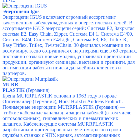
LINE.
Энергоцепи Igus
Энергоцепи IGUS включают огромный ассортимент
качественных кабелеукладочных и энергетических цепей. В
ассортименте IGUS энергоцепи серий:
Система E2,
Закрытая
система E2,
Easy Chain,
Zipper,
Система E4.1,
Система E4/00,
Система E4/4,
Система E4/Light,
Система E3, E6,
Triflex R,
Easy Triflex,
Triflex,
TwisterChain
.
30 филиалов компании по
всему миру, тесно сотрудничая с партнерами еще в 69 странах,
постоянно создают новые модели, устраивают презентации
продукции, организуют семинары, выставки и тренинги, для
оптимизации работы и поиска дальнейших клиентов и
партнеров.
MURR
PLASTIK
(Германия)
Бренд MURRPLASTIK основан в 1963 году в городе
Оппенвайлер (Германия), Horst Hölzl и Andreas Fröhlich.
Полимерные энергоцепи MURRPLASTIK (Германия) —
гибкие кабельные каналы для защиты кабелей (в том числе
оптоволоконных), гидравлических и пневматических
шлангов. Кабеленесущие системы MURRPLASTIK
разработаны и протестированы с учетом долгого срока
службы в станках с ЧПУ, кранах, автоматизированных