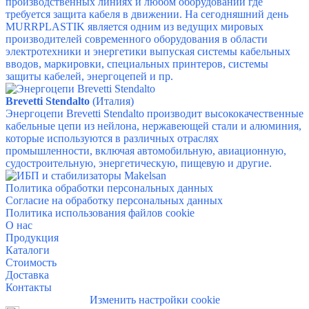
производственных линиях и любом оборудовании где
требуется защита кабеля в движении.
На сегодняшний день
MURRPLASTIK является одним из ведущих мировых
производителей современного оборудования в области
электротехники и энергетики выпуская системы кабельных
вводов, маркировки, специальных принтеров, системы
защиты кабелей, энергоцепей и пр.
Brevetti Stendalto
(Италия)
Энергоцепи Brevetti Stendalto производит высококачественные
кабельные цепи из нейлона, нержавеющей стали и алюминия,
которые используются в различных отраслях
промышленности, включая автомобильную, авиационную,
судостроительную, энергетическую, пищевую и другие.
Политика обработки персональных данных
Согласие на обработку персональных данных
Политика использования файлов cookie
О н
ас
Прод
укция
Ка
талоги
Стоим
ость
Дос
тавка
Конта
кты
Изменить настройки cookie