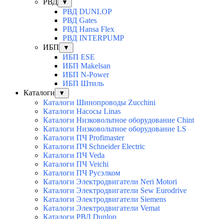
РВД
▼
РВД DUNLOP
РВД Gates
РВД Hansa Flex
РВД INTERPUMP
ИБП
▼
ИБП ESE
ИБП Makelsan
ИБП N-Power
ИБП Штиль
Каталоги
▼
Каталоги Шинопроводы Zucchini
Каталоги Насосы Linas
Каталоги Низковольтное оборудование Chint
Каталоги Низковольтное оборудование LS
Каталоги ПЧ Profimaster
Каталоги ПЧ Schneider Electric
Каталоги ПЧ Veda
Каталоги ПЧ Veichi
Каталоги ПЧ Русэлком
Каталоги Электродвигатели Neri Motori
Каталоги Электродвигатели Sew Eurodrive
Каталоги Электродвигатели Siemens
Каталоги Электродвигатели Vemat
Каталоги РВД Dunlop