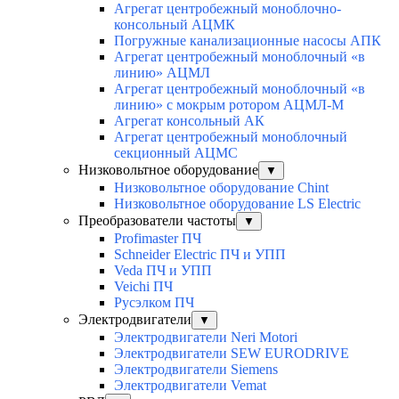
Агрегат центробежный моноблочно-
консольный АЦМК
Погружные канализационные насосы АПК
Агрегат центробежный моноблочный «в
линию» АЦМЛ
Агрегат центробежный моноблочный «в
линию» с мокрым ротором АЦМЛ-М
Агрегат консольный АК
Агрегат центробежный моноблочный
секционный АЦМС
Низковольтное оборудование
▼
Низковольтное оборудование Chint
Низковольтное оборудование LS Electric
Преобразователи частоты
▼
Profimaster ПЧ
Schneider Electric ПЧ и УПП
Veda ПЧ и УПП
Veichi ПЧ
Русэлком ПЧ
Электродвигатели
▼
Электродвигатели Neri Motori
Электродвигатели SEW EURODRIVE
Электродвигатели Siemens
Электродвигатели Vemat