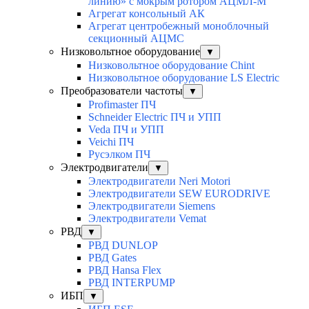
линию» с мокрым ротором АЦМЛ-М
Агрегат консольный АК
Агрегат центробежный моноблочный
секционный АЦМС
Низковольтное оборудование
▼
Низковольтное оборудование Chint
Низковольтное оборудование LS Electric
Преобразователи частоты
▼
Profimaster ПЧ
Schneider Electric ПЧ и УПП
Veda ПЧ и УПП
Veichi ПЧ
Русэлком ПЧ
Электродвигатели
▼
Электродвигатели Neri Motori
Электродвигатели SEW EURODRIVE
Электродвигатели Siemens
Электродвигатели Vemat
РВД
▼
РВД DUNLOP
РВД Gates
РВД Hansa Flex
РВД INTERPUMP
ИБП
▼