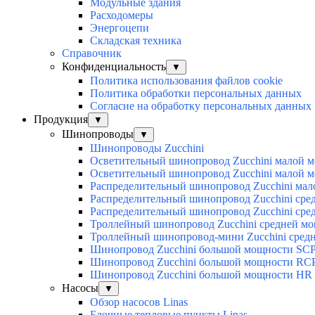
Модульные здания
Расходомеры
Энергоцепи
Складская техника
Справочник
Конфиденциальность
▼
Политика использования файлов cookie
Политика обработки персональных данных
Согласие на обработку персональных данных
Продукция
▼
Шинопроводы
▼
Шинопроводы Zucchini
Осветительный шинопровод Zucchini малой м
Осветительный шинопровод Zucchini малой м
Распределительный шинопровод Zucchini мал
Распределительный шинопровод Zucchini сре
Распределительный шинопровод Zucchini сре
Троллейный шинопровод Zucchini средней мо
Троллейный шинопровод-мини Zucchini сред
Шинопровод Zucchini большой мощности SCP
Шинопровод Zucchini большой мощности RCP 
Шинопровод Zucchini большой мощности HR 
Насосы
▼
Обзор насосов Linas
Блочные тепловые пункты Linas