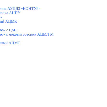
вления АУПДЗ «КОНТУР»
ановка АНПУ
Р»
ьный АЦМК
нию» АЦМЛ
нию» с мокрым ротором АЦМЛ-М
ионный АЦМС