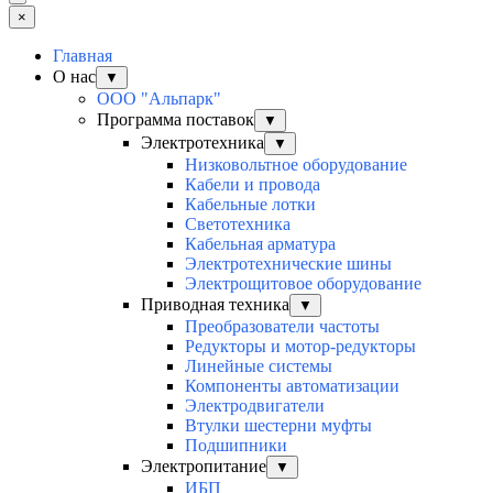
×
Главная
О нас
▼
ООО "Альпарк"
Программа поставок
▼
Электротехника
▼
Низковольтное оборудование
Кабели и провода
Кабельные лотки
Светотехника
Кабельная арматура
Электротехнические шины
Электрощитовое оборудование
Приводная техника
▼
Преобразователи частоты
Редукторы и мотор-редукторы
Линейные системы
Компоненты автоматизации
Электродвигатели
Втулки шестерни муфты
Подшипники
Электропитание
▼
ИБП