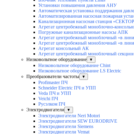
Установки повышения давления АНУ
Автоматическая установка поддержания да
Автоматизированная насосная пожарная уст
Канализационная насосная станция «СЕКТО
Агрегат центробежный моноблочно-консол
Погружные канализационные насосы АПК
Агрегат центробежный моноблочный «в ли
Агрегат центробежный моноблочный «в ли
Агрегат консольный АК
Агрегат центробежный моноблочный секц
Низковольтное оборудование
▼
Низковольтное оборудование Chint
Низковольтное оборудование LS Electric
Преобразователи частоты
▼
Profimaster ПЧ
Schneider Electric ПЧ и УПП
Veda ПЧ и УПП
Veichi ПЧ
Русэлком ПЧ
Электродвигатели
▼
Электродвигатели Neri Motori
Электродвигатели SEW EURODRIVE
Электродвигатели Siemens
Электродвигатели Vemat