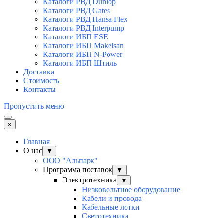
Каталоги РВД Dunlop
Каталоги РВД Gates
Каталоги РВД Hansa Flex
Каталоги РВД Interpump
Каталоги ИБП ESE
Каталоги ИБП Makelsan
Каталоги ИБП N-Power
Каталоги ИБП Штиль
Доставка
Стоимость
Контакты
Пропустить меню
×
Главная
О нас
▼
ООО "Альпарк"
Программа поставок
▼
Электротехника
▼
Низковольтное оборудование
Кабели и провода
Кабельные лотки
Светотехника