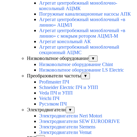
Агрегат центробежный моноблочно-
консольный АЦМК
Погружные канализационные насосы АПК
Агрегат центробежный моноблочный «в
линию» АЦМЛ
Агрегат центробежный моноблочный «в
линию» с мокрым ротором АЦМЛ-М
Агрегат консольный АК
Агрегат центробежный моноблочный
секционный АЦМС
Низковольтное оборудование
▼
Низковольтное оборудование Chint
Низковольтное оборудование LS Electric
Преобразователи частоты
▼
Profimaster ПЧ
Schneider Electric ПЧ и УПП
Veda ПЧ и УПП
Veichi ПЧ
Русэлком ПЧ
Электродвигатели
▼
Электродвигатели Neri Motori
Электродвигатели SEW EURODRIVE
Электродвигатели Siemens
Электродвигатели Vemat