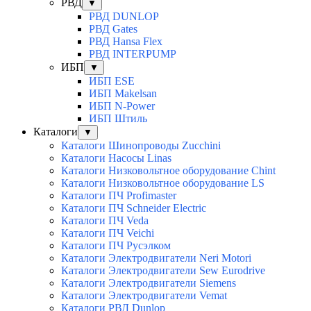
РВД
▼
РВД DUNLOP
РВД Gates
РВД Hansa Flex
РВД INTERPUMP
ИБП
▼
ИБП ESE
ИБП Makelsan
ИБП N-Power
ИБП Штиль
Каталоги
▼
Каталоги Шинопроводы Zucchini
Каталоги Насосы Linas
Каталоги Низковольтное оборудование Chint
Каталоги Низковольтное оборудование LS
Каталоги ПЧ Profimaster
Каталоги ПЧ Schneider Electric
Каталоги ПЧ Veda
Каталоги ПЧ Veichi
Каталоги ПЧ Русэлком
Каталоги Электродвигатели Neri Motori
Каталоги Электродвигатели Sew Eurodrive
Каталоги Электродвигатели Siemens
Каталоги Электродвигатели Vemat
Каталоги РВД Dunlop