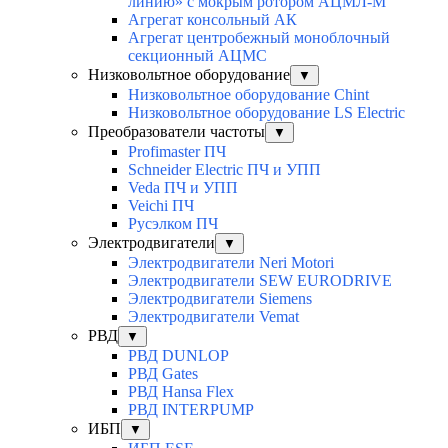
линию» с мокрым ротором АЦМЛ-М
Агрегат консольный АК
Агрегат центробежный моноблочный
секционный АЦМС
Низковольтное оборудование
▼
Низковольтное оборудование Chint
Низковольтное оборудование LS Electric
Преобразователи частоты
▼
Profimaster ПЧ
Schneider Electric ПЧ и УПП
Veda ПЧ и УПП
Veichi ПЧ
Русэлком ПЧ
Электродвигатели
▼
Электродвигатели Neri Motori
Электродвигатели SEW EURODRIVE
Электродвигатели Siemens
Электродвигатели Vemat
РВД
▼
РВД DUNLOP
РВД Gates
РВД Hansa Flex
РВД INTERPUMP
ИБП
▼